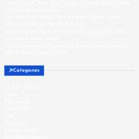
Healing Virtual Tanpa Tiket Pesawat: Mengapa Bikini Paradise
Jadi Pelarian Pasca Lembur
Gak Harus Pakai Tuxedo! Cara Menikmati Standar Casino
Internasional OLE777 dari Meja Makan
Menikmati Visual 4K di Live Casino OLE777 yang Bikin Kamu
Lupa Lagi di Kamar Sendiri
Strategi Simpel untuk Buru Jackpot Besar Honey Hunter yang
Bikin JP Maxwin Cepat Terbuka
Categories
AG Asian Gaming
Ameba
BBN Gaming
Casino Online
CQ9
Dream Tech
Evolution Gaming
GamePlay Interactive