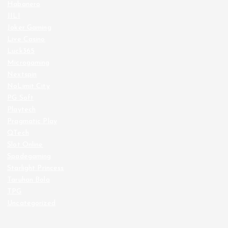
Habanero
JILI
Joker Gaming
Live Casino
Luck365
Microgaming
Nextspin
NoLimit City
PG Soft
Playtech
Pragmatic Play
QTech
Slot Online
Spadegaming
Starlight Princess
Taruhan Bola
TPG
Uncategorized