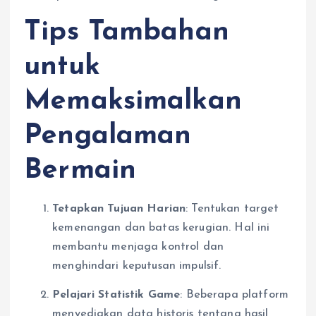
Tips Tambahan
untuk
Memaksimalkan
Pengalaman
Bermain
Tetapkan Tujuan Harian
: Tentukan target
kemenangan dan batas kerugian. Hal ini
membantu menjaga kontrol dan
menghindari keputusan impulsif.
Pelajari Statistik Game
: Beberapa platform
menyediakan data historis tentang hasil