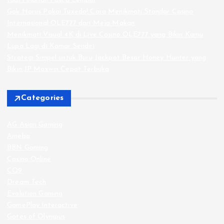
Jadi Pelarian Pasca Lembur
Gak Harus Pakai Tuxedo! Cara Menikmati Standar Casino
Internasional OLE777 dari Meja Makan
Menikmati Visual 4K di Live Casino OLE777 yang Bikin Kamu
Lupa Lagi di Kamar Sendiri
Strategi Simpel untuk Buru Jackpot Besar Honey Hunter yang
Bikin JP Maxwin Cepat Terbuka
Categories
AG Asian Gaming
Ameba
BBN Gaming
Casino Online
CQ9
Dream Tech
Evolution Gaming
GamePlay Interactive
Gates of Olympus