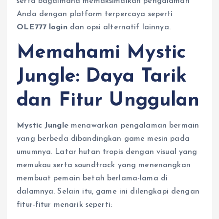
serta bagaimana memaksimalkan pengalaman
Anda dengan platform terpercaya seperti
OLE777 login
dan opsi alternatif lainnya.
Memahami Mystic
Jungle: Daya Tarik
dan Fitur Unggulan
Mystic Jungle
menawarkan pengalaman bermain
yang berbeda dibandingkan game mesin pada
umumnya. Latar hutan tropis dengan visual yang
memukau serta soundtrack yang menenangkan
membuat pemain betah berlama-lama di
dalamnya. Selain itu, game ini dilengkapi dengan
fitur-fitur menarik seperti: