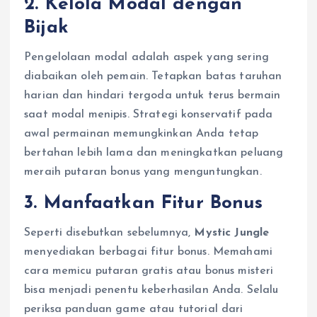
2. Kelola Modal dengan
Bijak
Pengelolaan modal adalah aspek yang sering
diabaikan oleh pemain. Tetapkan batas taruhan
harian dan hindari tergoda untuk terus bermain
saat modal menipis. Strategi konservatif pada
awal permainan memungkinkan Anda tetap
bertahan lebih lama dan meningkatkan peluang
meraih putaran bonus yang menguntungkan.
3. Manfaatkan Fitur Bonus
Seperti disebutkan sebelumnya,
Mystic Jungle
menyediakan berbagai fitur bonus. Memahami
cara memicu putaran gratis atau bonus misteri
bisa menjadi penentu keberhasilan Anda. Selalu
periksa panduan game atau tutorial dari